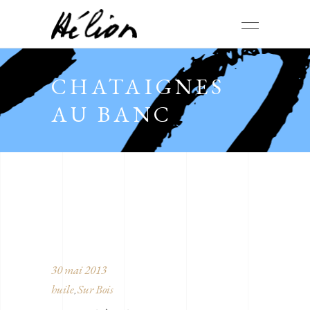
CHATAIGNES
AU BANC
30 mai 2013
huile
Sur Bois
,