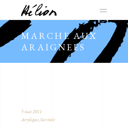
MARCHE AUX
ARAIGNEES
5 mai 2011
Acrylique
Sur toile
,