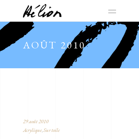
AOÛT 2010
29 août 2010
Acrylique
Sur toile
,