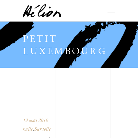
PETIT
LUXEMBOURG
13 août 2010
huile
Sur toile
,