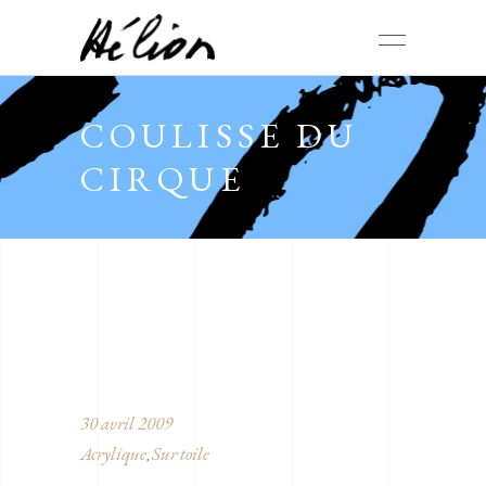
COULISSE DU
CIRQUE
30 avril 2009
Acrylique
Sur toile
,