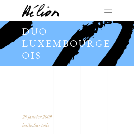
DUO
LUXEMBOURGE
OIS
29 janvier 2009
huile
Sur toile
,