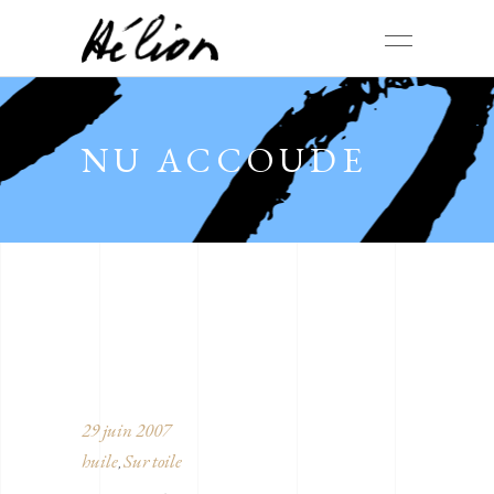
NU ACCOUDE
29 juin 2007
huile
Sur toile
,