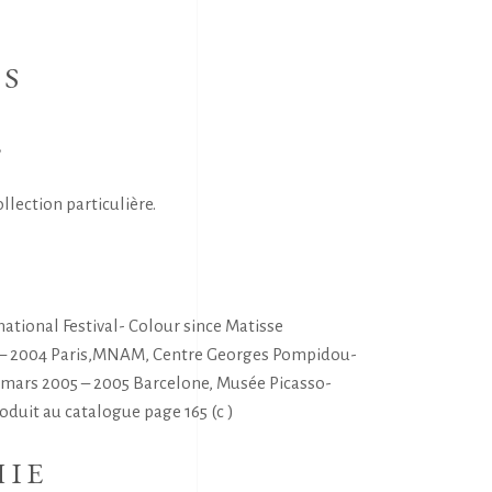
NS
E
ollection particulière.
S
ational Festival- Colour since Matisse
0 – 2004 Paris,MNAM, Centre Georges Pompidou-
mars 2005 – 2005 Barcelone, Musée Picasso-
oduit au catalogue page 165 (c )
HIE