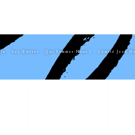
hie
Ses Œuvres
Qui Sommes-Nous ?
Comité Jean H