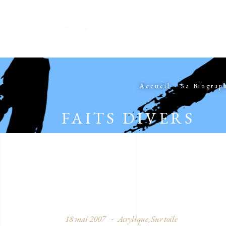
Accueil
Sa Biograp
FAITS DIVERS
18 mai 2007
Acrylique
Sur toile
,