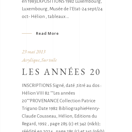
en 1983EXPOSITIONS 1982 Luxembourg,
Luxembourg, Musée de l'Etat-24 sept/24
oct- Hélion , tableaux
Read More
23 mai 2013
Acrylique
Sur toile
,
LES ANNÉES 20
INSCRIPTIONS Signé, daté ,titré au dos :
Hélion VIII 82 ""Les années
20""PROVENANCE Collection Patrice
Trigano Date 1982 BibliographieHenry-
Claude Cousseau, Hélion, Editions du
Regard, 1992 , page 285 (c) et 342 (n&b);
réédité en 2024 , page 285 (c) et 341 (n&b)