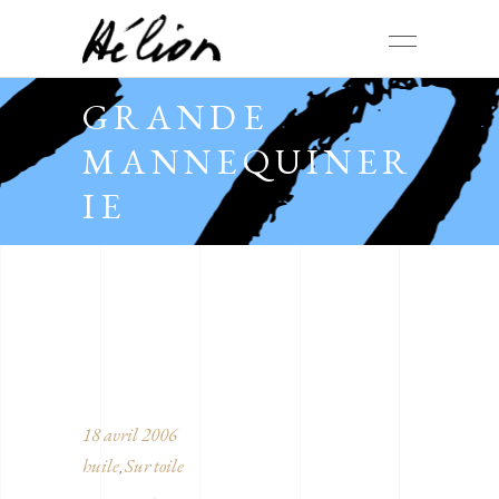
GRANDE
MANNEQUINER
IE
18 avril 2006
huile
Sur toile
,