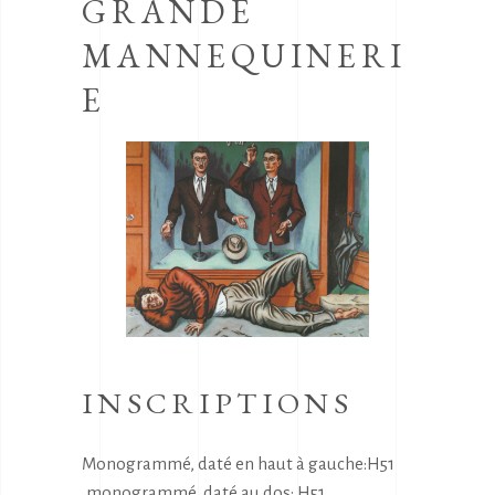
GRANDE
MANNEQUINERI
E
INSCRIPTIONS
Monogrammé, daté en haut à gauche:H51
,monogrammé, daté au dos: H51