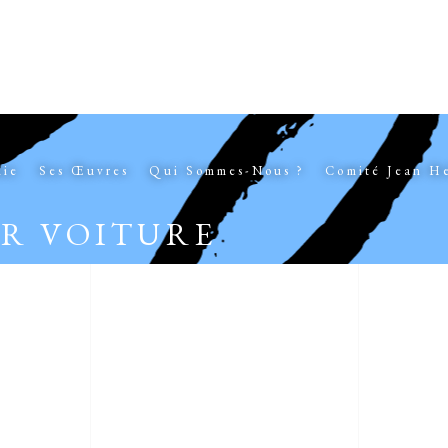
hie
Ses Œuvres
Qui Sommes-Nous ?
Comité Jean H
UR VOITURE