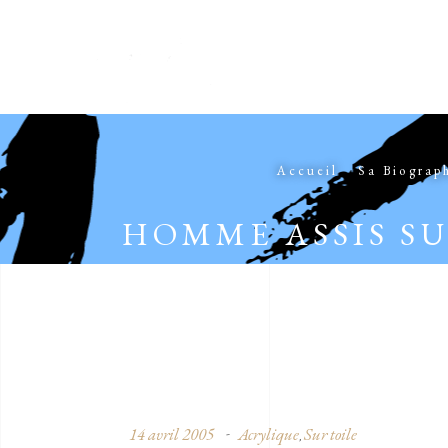
Accueil
Sa Biograp
HOMME ASSIS S
14 avril 2005
Acrylique
Sur toile
,