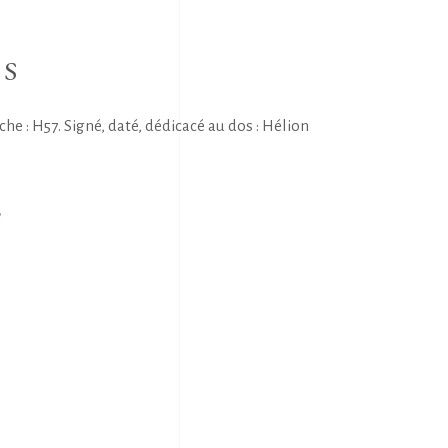
NS
e : H57. Signé, daté, dédicacé au dos : Hélion
E