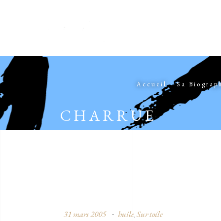
Accueil
Sa Biograp
CHARRUE
31 mars 2005
huile
Sur toile
,