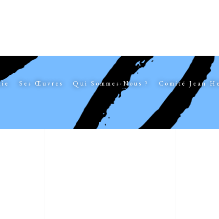
hie
Ses Œuvres
Qui Sommes-Nous ?
Comité Jean H