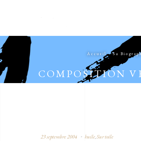
Accueil
Sa Biograp
COMPOSITION V
23 septembre 2004
huile
Sur toile
,