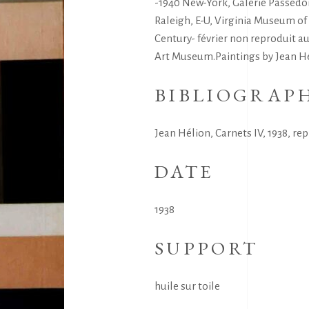
-1940 New-York, Galerie Passedoi
Raleigh, E-U, Virginia Museum of 
Century- février non reproduit au
Art Museum.Paintings by Jean Héli
BIBLIOGRAP
Jean Hélion, Carnets IV, 1938, re
DATE
1938
SUPPORT
huile sur toile