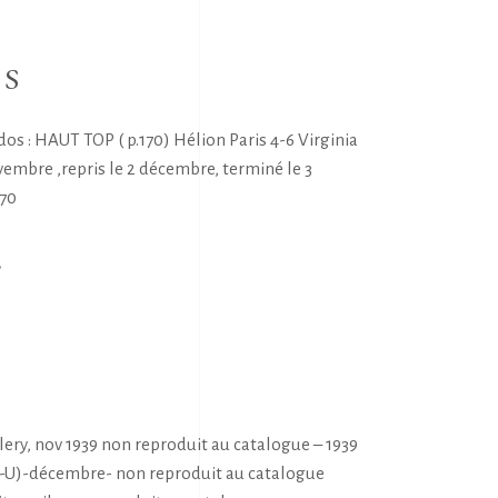
NS
 dos : HAUT TOP ( p.170) Hélion Paris 4-6 Virginia
vembre ,repris le 2 décembre, terminé le 3
170
E
S
ry, nov 1939 non reproduit au catalogue – 1939
E-U)-décembre- non reproduit au catalogue