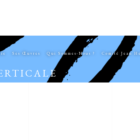
hie
Ses Œuvres
Qui Sommes-Nous ?
Comité Jean H
ERTICALE