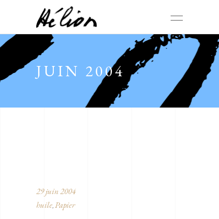
JUIN 2004
29 juin 2004
huile
Papier
,