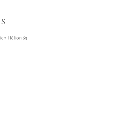
NS
rie » Hélion 63
E