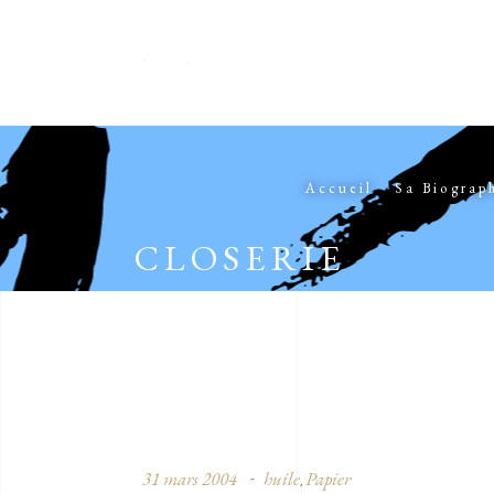
Accueil
Sa Biograp
CLOSERIE
31 mars 2004
huile
Papier
,