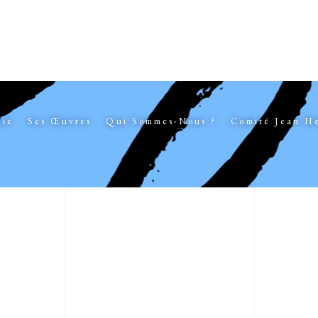
hie
Ses Œuvres
Qui Sommes-Nous ?
Comité Jean H