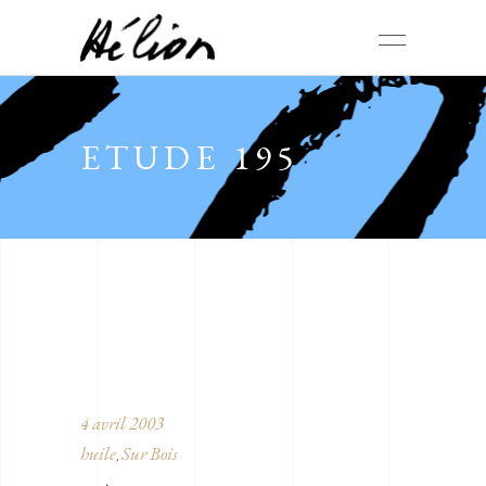
ETUDE 195
4 avril 2003
huile
Sur Bois
,