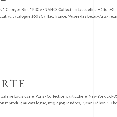
n 59 ""Georges Bine""PROVENANCE Collection Jacqueline HélionEX
it au catalogue 2003 Gaillac, France, Musée des Beaux-Arts- Jean
ERTE
rie Louis Carré, Paris- Collection particulière, New York.EXPOSI
non reproduit au catalogue, n°13 -1965 Londres, ""Jean Hélion"" , The