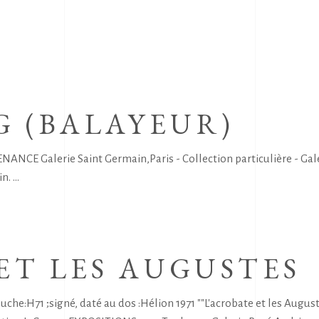
 (BALAYEUR)
NCE Galerie Saint Germain,Paris - Collection particulière - Galer
in.
ET LES AUGUSTES
e:H71 ;signé, daté au dos :Hélion 1971 ""L'acrobate et les Augu