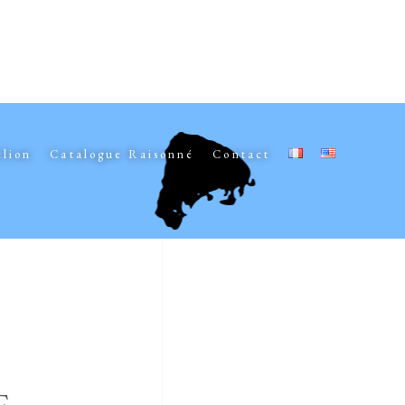
elion
Catalogue Raisonné
Contact