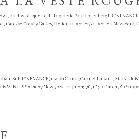
A LA VESTE ROUG
n 44, au dos : étiquette de la galerie Paul RosenbergPROVENANCE 
, Caresse Crosby Galley, Hélion,11 janvier/30 janvier- New-York, 
 Tibain 60PROVENANCE Joseph Cantor,Carmel,Indiana, Etats- Unis 
nis VENTES Sotheby New-york- 24 juin 1998, n° 90 Date 1960 Suppor
NE