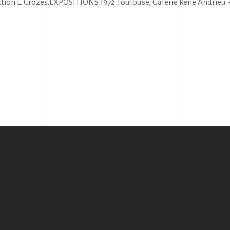
tion L. Crozes.EXPOSITIONS 1972 Toulouse, Galerie René Andrieu - G