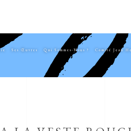
hie
Ses Œuvres
Qui Sommes-Nous ?
Comité Jean H