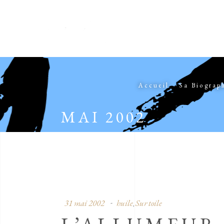
Accueil
Sa Biograp
MAI 2002
31 mai 2002
huile
Sur toile
,