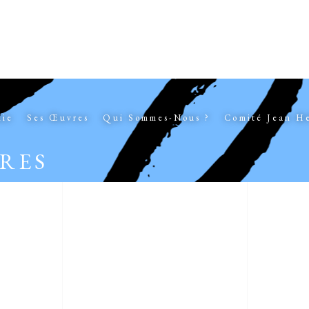
hie
Ses Œuvres
Qui Sommes-Nous ?
Comité Jean H
VRES