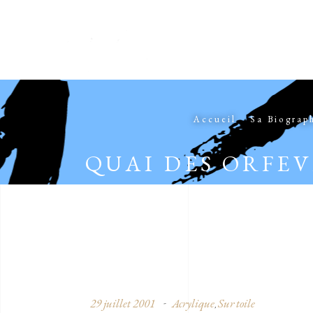
Accueil
Sa Biograp
QUAI DES ORFE
29 juillet 2001
Acrylique
Sur toile
,