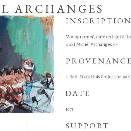
EL ARCHANGES
INSCRIPTIO
Monogrammé, daté en haut à droite
« »St Michel Archanges » »
PROVENANC
L. Bell, Etats-Unis Collection part
DATE
1971
SUPPORT