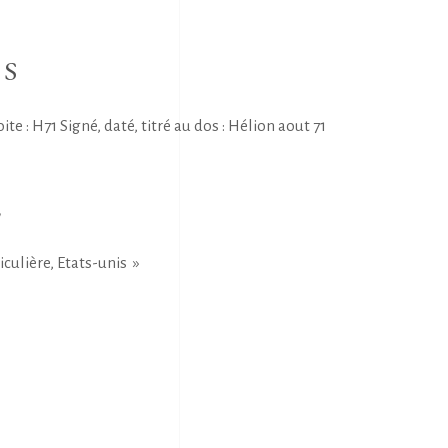
NS
 : H71 Signé, daté, titré au dos : Hélion aout 71
E
iculière, Etats-unis »