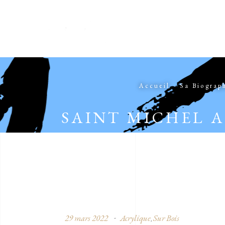
Accueil
Sa Biograp
SAINT MICHEL 
29 mars 2022
Acrylique
Sur Bois
,