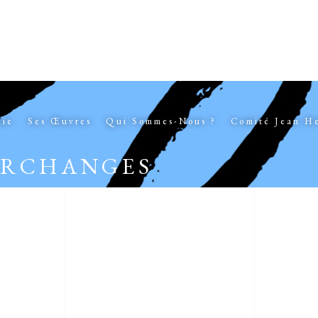
hie
Ses Œuvres
Qui Sommes-Nous ?
Comité Jean H
ARCHANGES