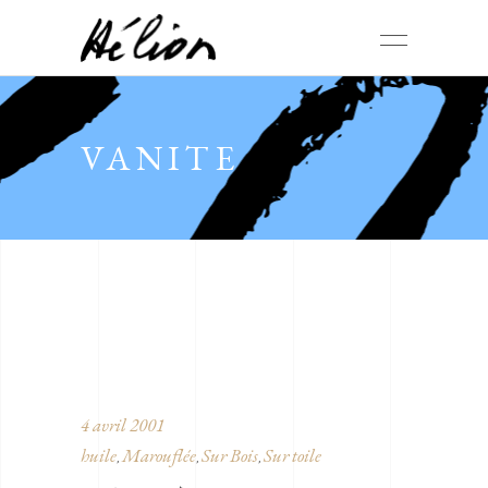
VANITE
4 avril 2001
huile
Marouflée
Sur Bois
Sur toile
,
,
,