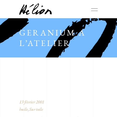
GERANIUM A
L’ATELIER
13 février 2001
huile
Sur toile
,