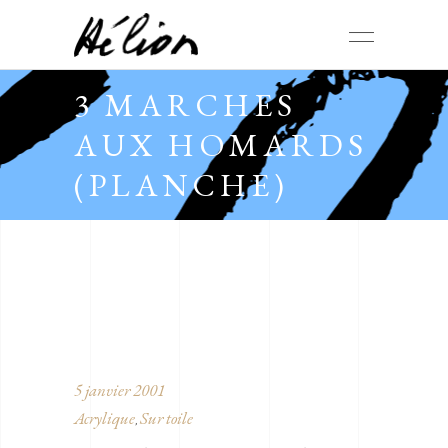
3 MARCHES
AUX HOMARDS
(PLANCHE)
5 janvier 2001
Acrylique
Sur toile
,