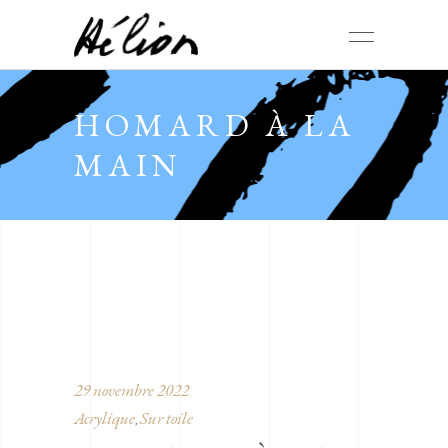
HOMARD À LA
MAIN
29 novembre 2022
Acrylique
Sur toile
,