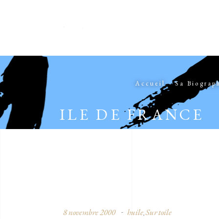
Accueil
Sa Biograp
ILE DE FRANCE
8 novembre 2000
huile
Sur toile
,