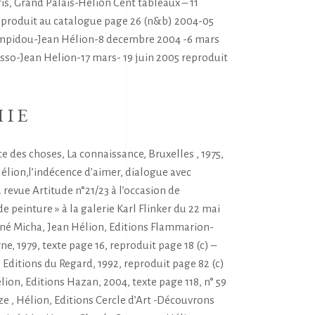
is, Grand Palais-Hélion Cent tableaux – 11
reproduit au catalogue page 26 (n&b) 2004-05
mpidou-Jean Hélion-8 decembre 2004 -6 mars
sso-Jean Helion-17 mars- 19 juin 2005 reproduit
HIE
ce des choses, La connaissance, Bruxelles , 1975,
élion,l’indécence d’aimer, dialogue avec
a revue Artitude n°21/23 à l’occasion de
de peinture » à la galerie Karl Flinker du 22 mai
René Micha, Jean Hélion, Editions Flammarion-
e, 1979, texte page 16, reproduit page 18 (c) –
Editions du Regard, 1992, reproduit page 82 (c)
lion, Editions Hazan, 2004, texte page 118, n° 59
ze , Hélion, Editions Cercle d’Art -Découvrons