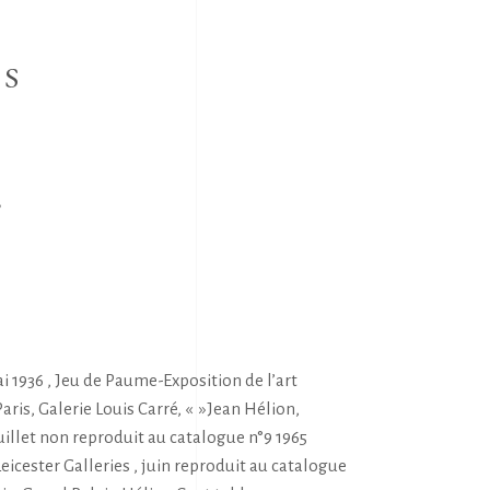
NS
E
S
ai 1936 , Jeu de Paume-Exposition de l’art
ris, Galerie Louis Carré, « »Jean Hélion,
juillet non reproduit au catalogue n°9 1965
Leicester Galleries , juin reproduit au catalogue