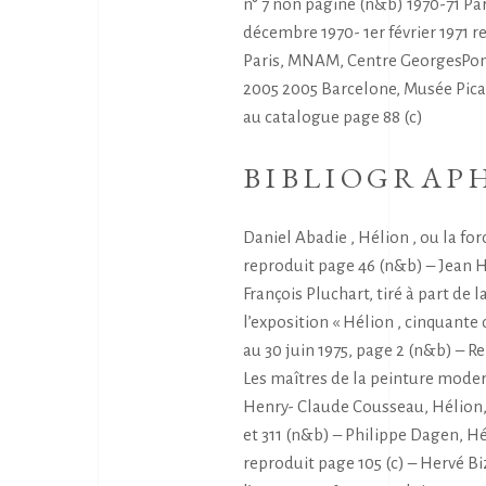
n° 7 non paginé (n&b) 1970-71 Par
décembre 1970- 1er février 1971 
Paris, MNAM, Centre GeorgesPo
2005 2005 Barcelone, Musée Pica
au catalogue page 88 (c)
BIBLIOGRAP
Daniel Abadie , Hélion , ou la for
reproduit page 46 (n&b) – Jean H
François Pluchart, tiré à part de l
l’exposition « Hélion , cinquante 
au 30 juin 1975, page 2 (n&b) – 
Les maîtres de la peinture modern
Henry- Claude Cousseau, Hélion, 
et 311 (n&b) – Philippe Dagen, Hé
reproduit page 105 (c) – Hervé Bi