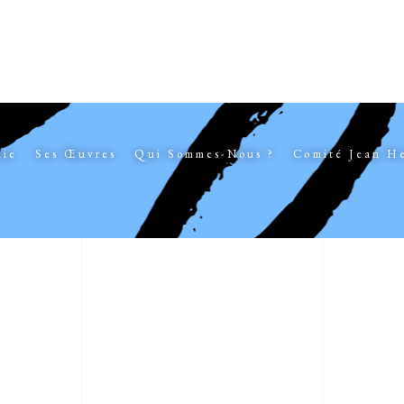
hie
Ses Œuvres
Qui Sommes-Nous ?
Comité Jean H