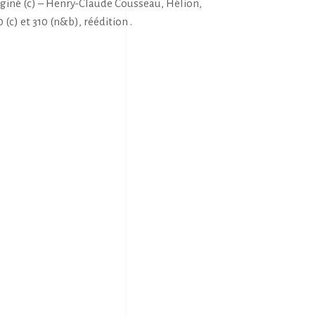
paginé (c) – Henry-Claude Cousseau, Hélion,
(c) et 310 (n&b), réédition .