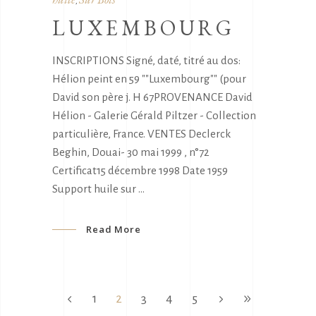
,
LUXEMBOURG
INSCRIPTIONS Signé, daté, titré au dos:
Hélion peint en 59 ""Luxembourg"" (pour
David son père j. H 67PROVENANCE David
Hélion - Galerie Gérald Piltzer - Collection
particulière, France. VENTES Declerck
Beghin, Douai- 30 mai 1999 , n°72
Certificat15 décembre 1998 Date 1959
Support huile sur
Read More
1
2
3
4
5