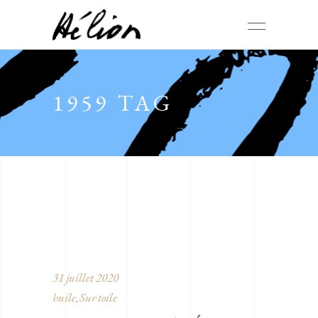
1959 TAG
31 juillet 2020
huile
Sur toile
,