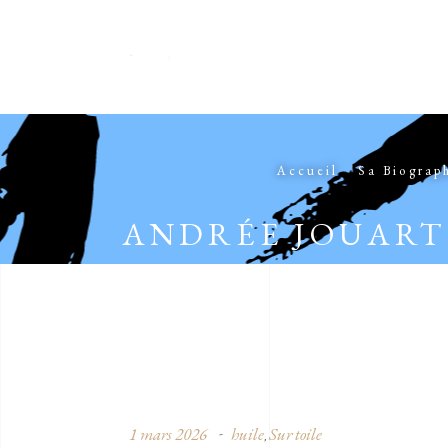
Accueil
Sa Biograp
ANDRÉE JOUART
1 mars 2026
huile
Sur toile
,