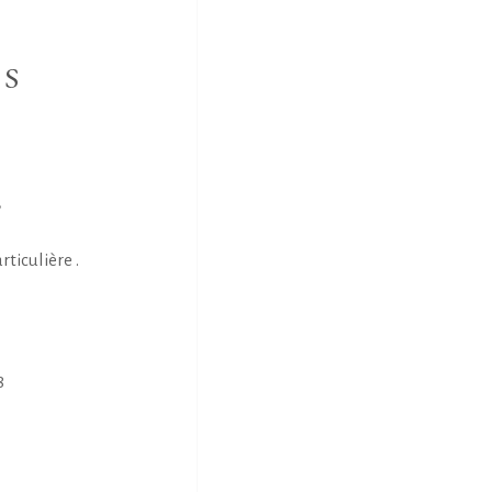
NS
E
rticulière .
8