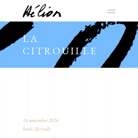
LA
CITROUILLE
14 novembre 2024
huile
Sur toile
,