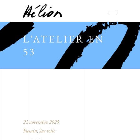
L’ATELIER EN
53
22 novembre 2025
Fusain
Sur toile
,