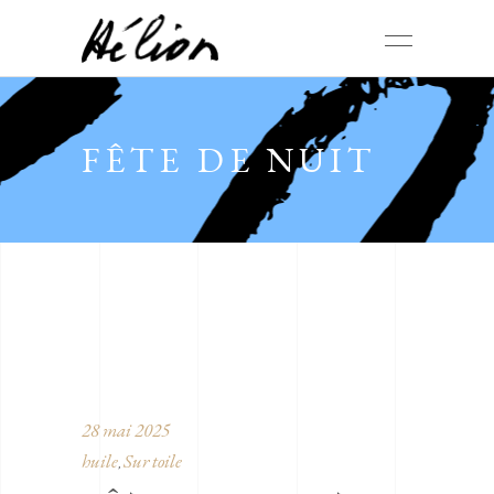
FÊTE DE NUIT
28 mai 2025
huile
Sur toile
,