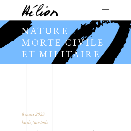
NATURE
MORTE CIVILE
ET MILITAIRE
8 mars 2023
huile
Sur toile
,