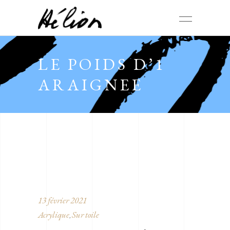
LE POIDS D’1
ARAIGNEE
13 février 2021
Acrylique
Sur toile
,