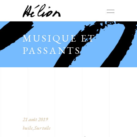
MUSIQUE ET
PASSANTS
21 août 2019
huile
Sur toile
,