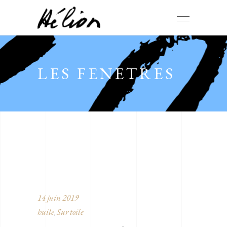
LES FENETRES
14 juin 2019
huile
Sur toile
,