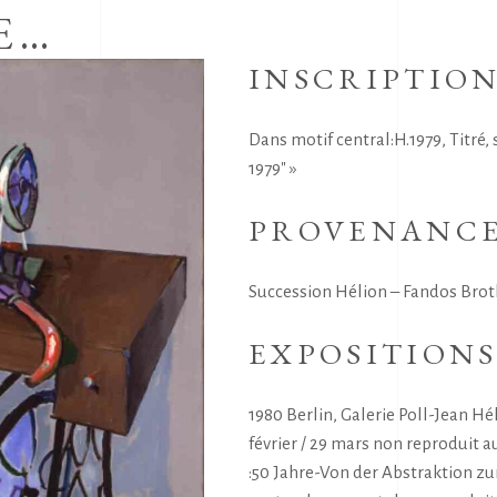
E…
INSCRIPTIO
Dans motif central:H.1979, Titré, 
1979″ »
PROVENANC
Succession Hélion – Fandos Broth
EXPOSITION
1980 Berlin, Galerie Poll-Jean H
février / 29 mars non reproduit a
:50 Jahre-Von der Abstraktion z