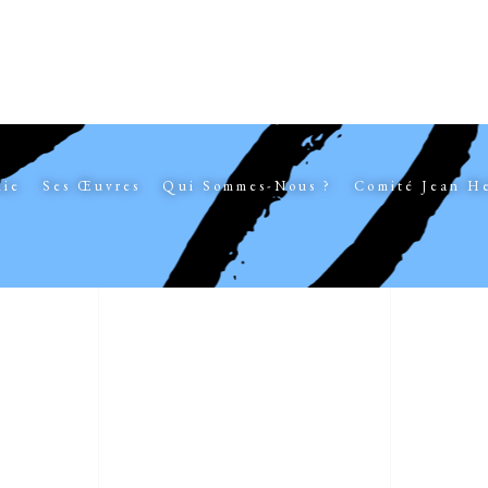
hie
Ses Œuvres
Qui Sommes-Nous ?
Comité Jean H