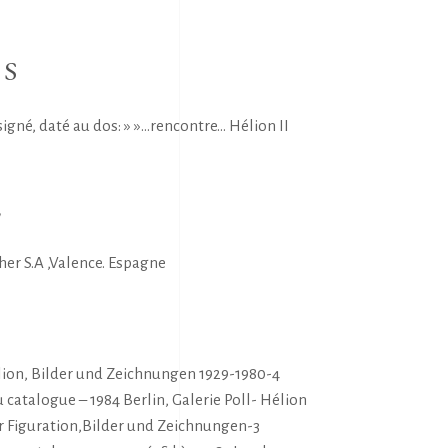
NS
signé, daté au dos: » »…rencontre… Hélion II
E
er S.A ,Valence. Espagne
S
élion, Bilder und Zeichnungen 1929-1980-4
u catalogue – 1984 Berlin, Galerie Poll- Hélion
ur Figuration,Bilder und Zeichnungen-3