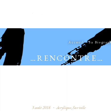
Accueil
Sa Biograp
…RENCONTRE…
3 août 2018
Acrylique
Sur toile
,