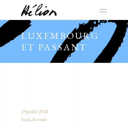
LUXEMBOURG
ET PASSANT
19 juillet 2018
huile
Sur toile
,