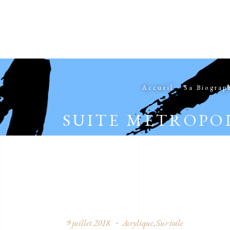
Accueil
Sa Biograp
SUITE METROPO
9 juillet 2018
Acrylique
Sur toile
,