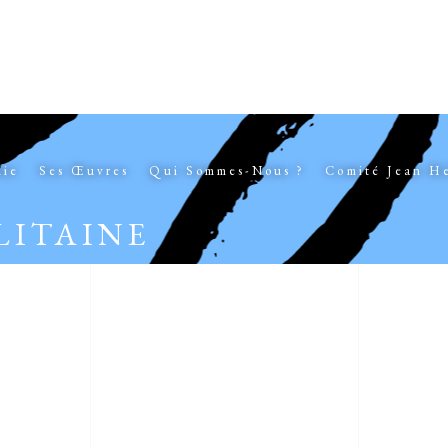
hie
Ses Œuvres
Qui Sommes-Nous ?
Comité Jean H
LITAINE