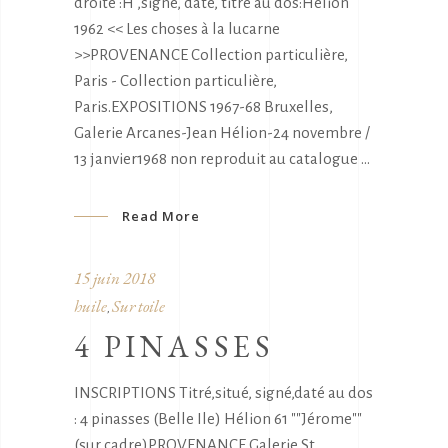
droite :H ,signé, daté, titré au dos:Hélion
1962 << Les choses à la lucarne
>>PROVENANCE Collection particulière,
Paris - Collection particulière,
Paris.EXPOSITIONS 1967-68 Bruxelles,
Galerie Arcanes-Jean Hélion-24 novembre /
13 janvier1968 non reproduit au catalogue
Read More
15 juin 2018
huile
Sur toile
,
4 PINASSES
INSCRIPTIONS Titré,situé, signé,daté au dos
: 4 pinasses (Belle Ile) Hélion 61 ""Jérome""
(sur cadre)PROVENANCE Galerie St