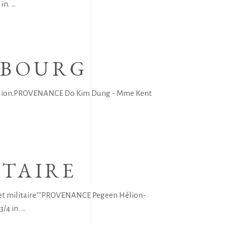
 in.
MBOURG
é Hélion.PROVENANCE Do Kim Dung - Mme Kent
ITAIRE
e et militaire""PROVENANCE Pegeen Hélion-
3/4 in.