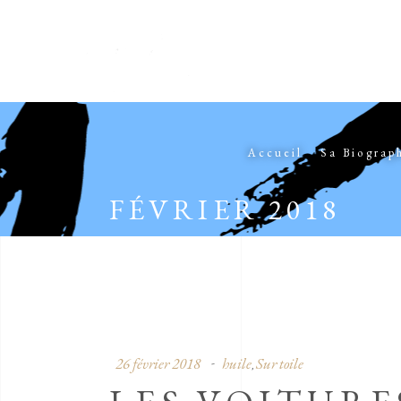
Accueil
Sa Biograp
FÉVRIER 2018
26 février 2018
huile
Sur toile
,