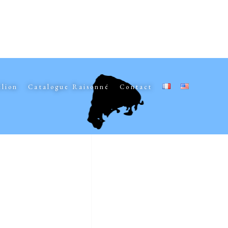
elion
Catalogue Raisonné
Contact