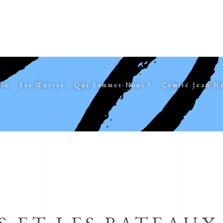
hie
Ses Œuvres
Qui Sommes-Nous ?
Comité Jean H