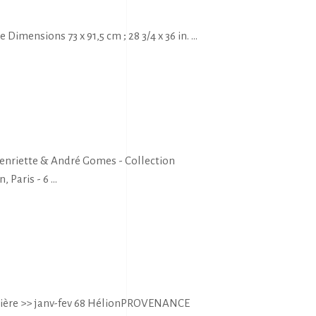
imensions 73 x 91,5 cm ; 28 3/4 x 36 in.
enriette & André Gomes - Collection
, Paris - 6
elière >> janv-fev 68 HélionPROVENANCE