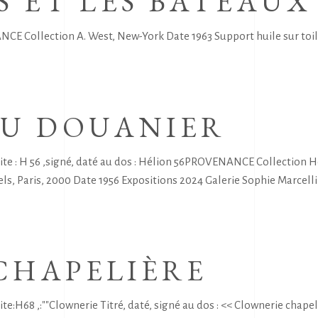
S ET LES BATEAUX
 Collection A. West, New-York Date 1963 Support huile sur toile D
DU DOUANIER
 : H 56 ,signé, daté au dos : Hélion 56PROVENANCE Collection H
ls, Paris, 2000 Date 1956 Expositions 2024 Galerie Sophie Marcellin
CHAPELIÈRE
:H68 ,:""Clownerie Titré, daté, signé au dos : << Clownerie chap