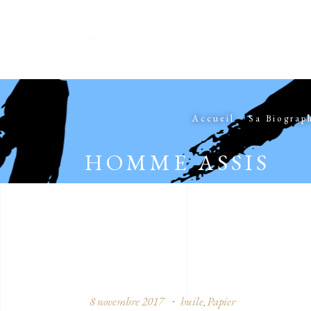
Accueil
Sa Biograp
HOMME ASSIS
8 novembre 2017
huile
Papier
,