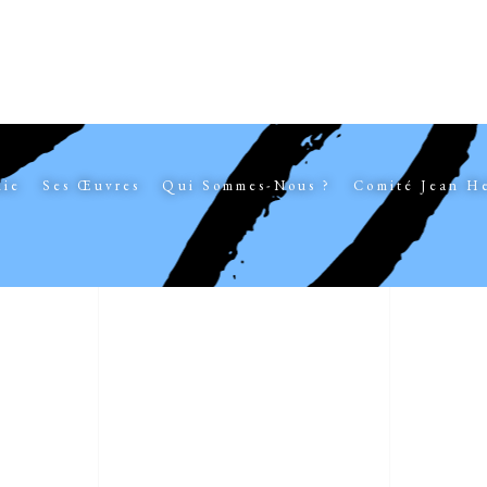
hie
Ses Œuvres
Qui Sommes-Nous ?
Comité Jean H