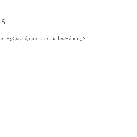
NS
 :H59,signé, daté, titré au dos:Hélion 59
E