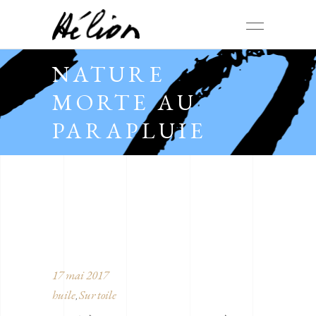
NATURE
MORTE AU
PARAPLUIE
17 mai 2017
huile
Sur toile
,