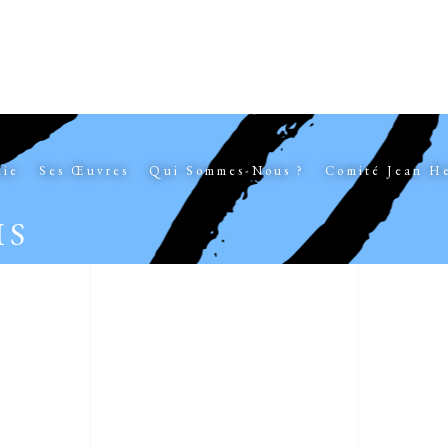
hie
Ses Œuvres
Qui Sommes-Nous ?
Comité Jean H
IS