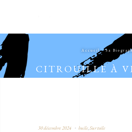
Accueil
Sa Biograp
CITROUILLE À V
30 décembre 2024
huile
Sur toile
,