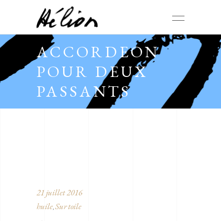
ACCORDEON
POUR DEUX
PASSANTS
21 juillet 2016
huile
Sur toile
,