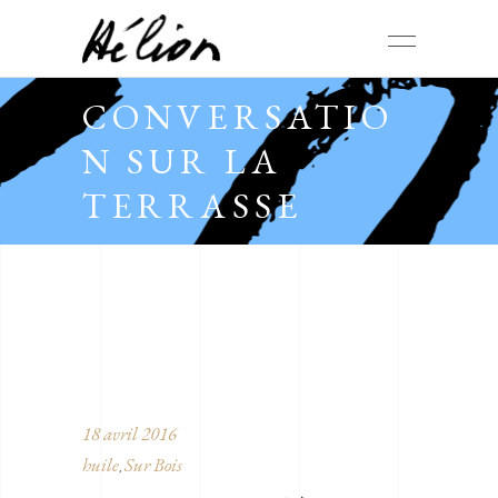
CONVERSATIO
N SUR LA
TERRASSE
18 avril 2016
huile
Sur Bois
,