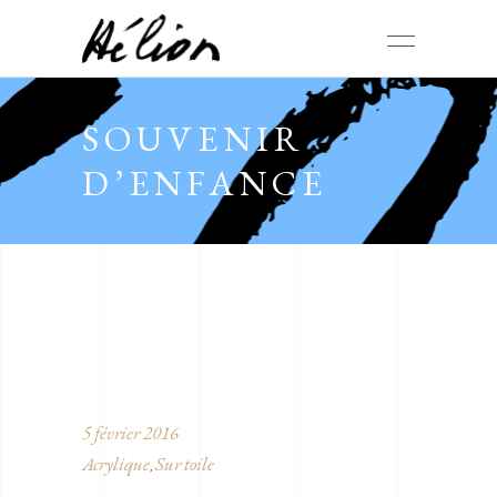
SOUVENIR
D’ENFANCE
5 février 2016
Acrylique
Sur toile
,