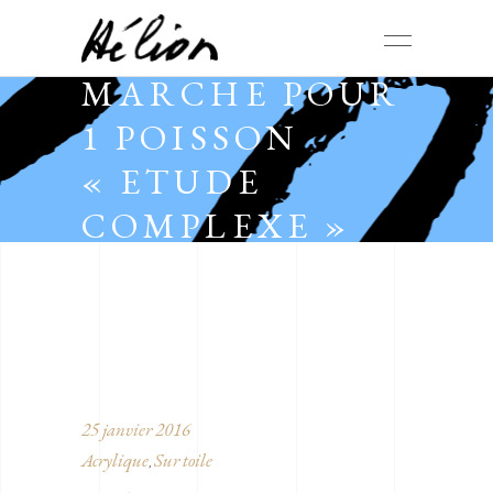
MARCHE POUR
1 POISSON
« ETUDE
COMPLEXE »
25 janvier 2016
Acrylique
Sur toile
,