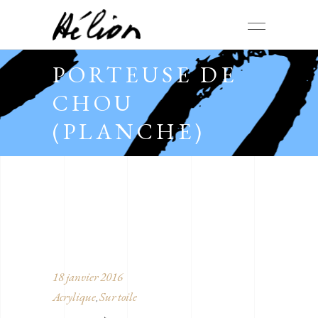
PORTEUSE DE
CHOU
(PLANCHE)
18 janvier 2016
Acrylique
Sur toile
,