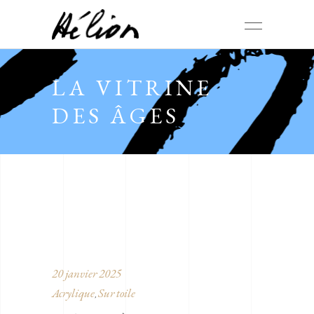
LA VITRINE
DES ÂGES
20 janvier 2025
Acrylique
Sur toile
,