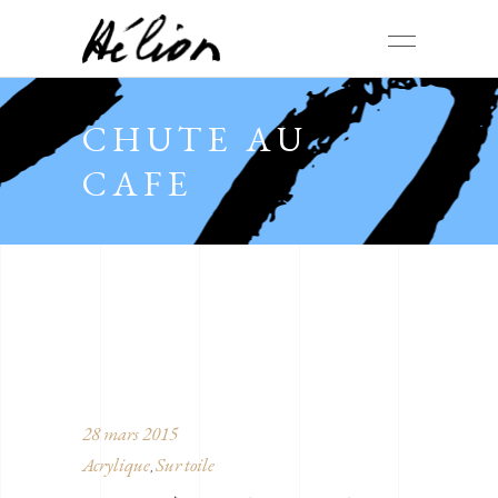
CHUTE AU
CAFE
28 mars 2015
Acrylique
Sur toile
,