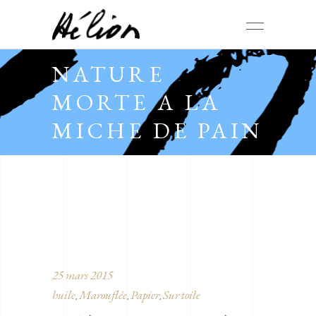
NATURE
MORTE A LA
MICHE DE PAIN
25 mars 2015
huile
Marouflée
Papier
Sur toile
,
,
,