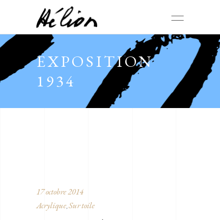
EXPOSITION
1934
17 octobre 2014
Acrylique
Sur toile
,